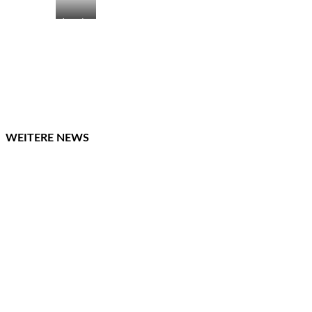
Attendor
ns
Bürgerm
eister
Christia
n
Pospisch
il (l.) mit
Zeithaus
-Chef
WEITERE NEWS
Andreas
Hornig
vor dem
Autosta
dt-Käfer