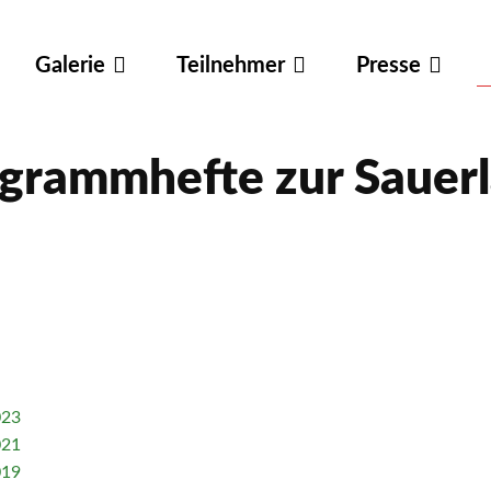
Galerie
Teilnehmer
Presse
grammhefte zur Sauer
Facebook
X
WhatsApp
Email
023
021
019