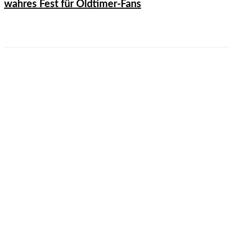
Die fünfte und vielleicht beste Ausgabe – ein
wahres Fest für Oldtimer-Fans